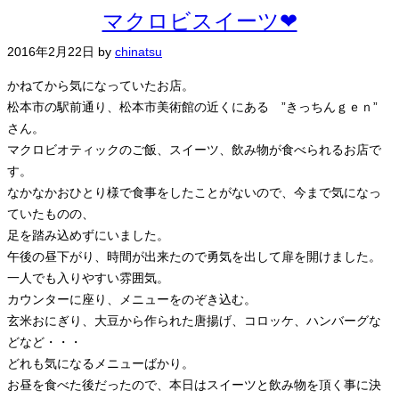
マクロビスイーツ❤
2016年2月22日
by
chinatsu
かねてから気になっていたお店。
松本市の駅前通り、松本市美術館の近くにある ”きっちんｇｅｎ”
さん。
マクロビオティックのご飯、スイーツ、飲み物が食べられるお店で
す。
なかなかおひとり様で食事をしたことがないので、今まで気になっ
ていたものの、
足を踏み込めずにいました。
午後の昼下がり、時間が出来たので勇気を出して扉を開けました。
一人でも入りやすい雰囲気。
カウンターに座り、メニューをのぞき込む。
玄米おにぎり、大豆から作られた唐揚げ、コロッケ、ハンバーグな
どなど・・・
どれも気になるメニューばかり。
お昼を食べた後だったので、本日はスイーツと飲み物を頂く事に決