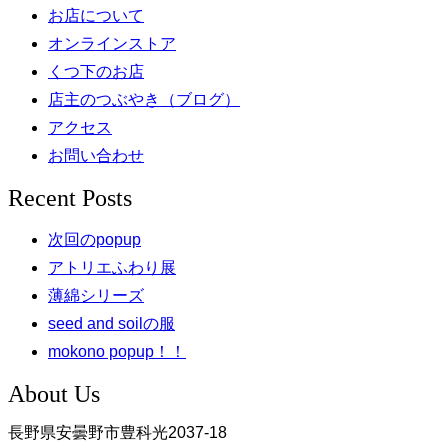
お店について
オンラインストア
くつ下のお店
店主のつぶやき（ブログ）
アクセス
お問い合わせ
Recent Posts
次回のpopup
アトリエふわり展
薄綿シリーズ
seed and soilの服
mokono popup！！
About Us
長野県安曇野市豊科光2037-18