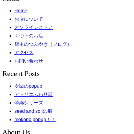
Home
お店について
オンラインストア
くつ下のお店
店主のつぶやき（ブログ）
アクセス
お問い合わせ
Recent Posts
次回のpopup
アトリエふわり展
薄綿シリーズ
seed and soilの服
mokono popup！！
About Us