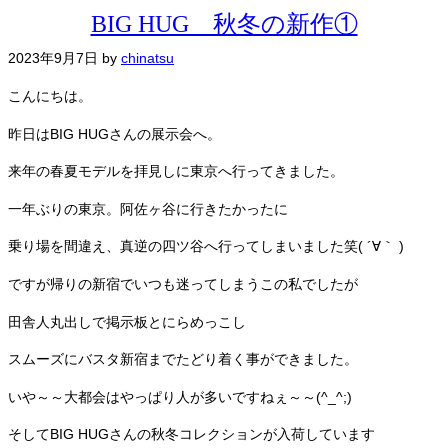
BIG HUG 秋冬の新作①
2023年9月7日
by
chinatsu
こんにちは。
昨日はBIG HUGさんの展示会へ。
来年の春夏モデルを拝見しに東京へ行ってきました。
一年ぶりの東京。阿佐ヶ谷に行きたかったに
乗り場を間違え、真逆の四ツ谷へ行ってしまいました笑( ´∀｀ )
ですが帰りの新宿でいつも迷ってしまうこの私でしたが
田舎人丸出しで掲示板とにらめっこし
スムーズにバスタ新宿までたどり着く事ができました。
いや～～大都会はやっぱり人が多いですねぇ～～(^_^;)
そしてBIG HUGさんの秋冬コレクションが入荷しています