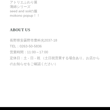
アトリエふわり展
薄綿シリーズ
seed and soilの服
mokono popup！！
ABOUT US
長野県安曇野市豊科光2037-18
TEL：0263-50-5836
営業時間：11:00～17:00
定休日：土 - 日 - 祝 （土日祝営業する場合あり。お店から
のお知らせをご確認ください）